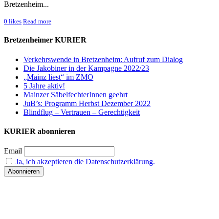
Bretzenheim...
0
likes
Read more
Bretzenheimer KURIER
Verkehrswende in Bretzenheim: Aufruf zum Dialog
Die Jakobiner in der Kampagne 2022/23
„Mainz liest“ im ZMO
5 Jahre aktiv!
Mainzer SäbelfechterInnen geehrt
JuB’s: Programm Herbst Dezember 2022
Blindflug – Vertrauen – Gerechtigkeit
KURIER abonnieren
Email
Ja, ich akzeptieren die Datenschutzerklärung.