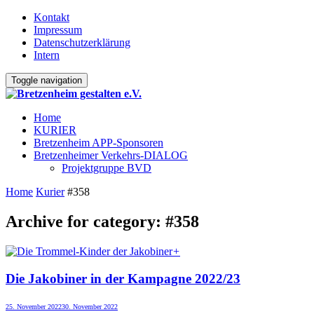
Kontakt
Impressum
Datenschutzerklärung
Intern
Toggle navigation
Home
KURIER
Bretzenheim APP-Sponsoren
Bretzenheimer Verkehrs-DIALOG
Projektgruppe BVD
Home
Kurier
#358
Archive for category: #358
+
Die Jakobiner in der Kampagne 2022/23
25. November 2022
30. November 2022