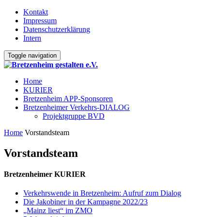
Kontakt
Impressum
Datenschutzerklärung
Intern
Toggle navigation
Home
KURIER
Bretzenheim APP-Sponsoren
Bretzenheimer Verkehrs-DIALOG
Projektgruppe BVD
Home
Vorstandsteam
Vorstandsteam
Bretzenheimer KURIER
Verkehrswende in Bretzenheim: Aufruf zum Dialog
Die Jakobiner in der Kampagne 2022/23
„Mainz liest“ im ZMO